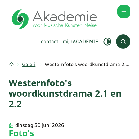
Naar inhoud
Akademie Meise
Menu
contact
mijnACADEMIE
Hoog contras
Zoek to
Startpagina
Galerij
Westernfoto's woordkunstdrama 2.1 en 2.2
Westernfoto's
woordkunstdrama 2.1 en
2.2
dinsdag 30 juni 2026
Foto's