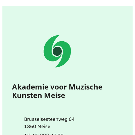
Contact & openingsuren
Akademie voor Muzische
Kunsten Meise
Adres
Brusselsesteenweg 64
,
1860
Meise